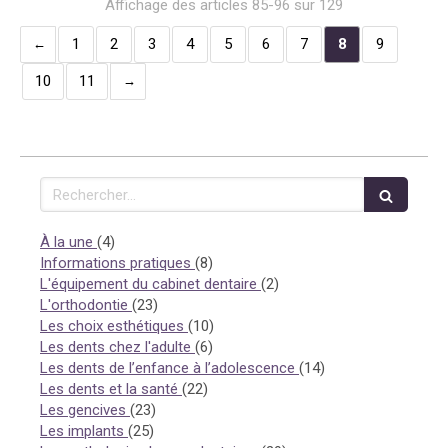
Affichage des articles 85-96 sur 129
1
2
3
4
5
6
7
8
9
10
11
Rechercher
Articles Count
À la une
(4)
Articles Count
Informations pratiques
(8)
Articles Count
L'équipement du cabinet dentaire
(2)
Articles Count
L'orthodontie
(23)
Articles Count
Les choix esthétiques
(10)
Articles Count
Les dents chez l'adulte
(6)
Articles Count
Les dents de l’enfance à l’adolescence
(14)
Articles Count
Les dents et la santé
(22)
Articles Count
Les gencives
(23)
Articles Count
Les implants
(25)