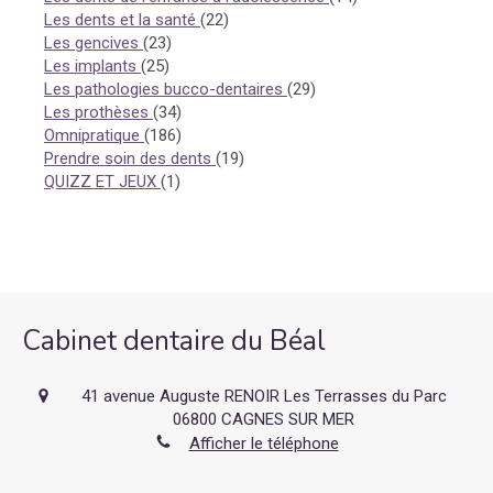
Articles Count
Les dents et la santé
(22)
Articles Count
Les gencives
(23)
Articles Count
Les implants
(25)
Articles Count
Les pathologies bucco-dentaires
(29)
Articles Count
Les prothèses
(34)
Articles Count
Omnipratique
(186)
Articles Count
Prendre soin des dents
(19)
Articles Count
QUIZZ ET JEUX
(1)
Cabinet dentaire du Béal
41 avenue Auguste RENOIR Les Terrasses du Parc
06800
CAGNES SUR MER
Afficher le téléphone