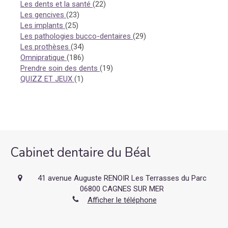
Articles Count
Les dents et la santé
(22)
Articles Count
Les gencives
(23)
Articles Count
Les implants
(25)
Articles Count
Les pathologies bucco-dentaires
(29)
Articles Count
Les prothèses
(34)
Articles Count
Omnipratique
(186)
Articles Count
Prendre soin des dents
(19)
Articles Count
QUIZZ ET JEUX
(1)
Cabinet dentaire du Béal
41 avenue Auguste RENOIR Les Terrasses du Parc
06800
CAGNES SUR MER
Afficher le téléphone