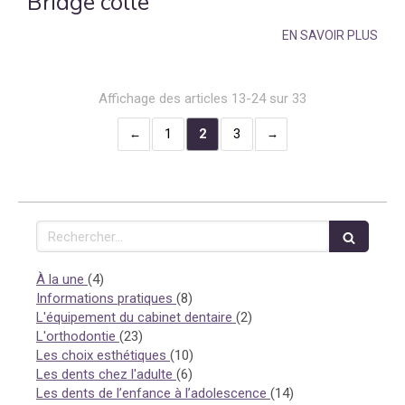
Bridge collé
EN SAVOIR PLUS
Affichage des articles 13-24 sur 33
1
2
3
Rechercher
Articles Count
À la une
(4)
Articles Count
Informations pratiques
(8)
Articles Count
L'équipement du cabinet dentaire
(2)
Articles Count
L'orthodontie
(23)
Articles Count
Les choix esthétiques
(10)
Articles Count
Les dents chez l'adulte
(6)
Articles Count
Les dents de l’enfance à l’adolescence
(14)